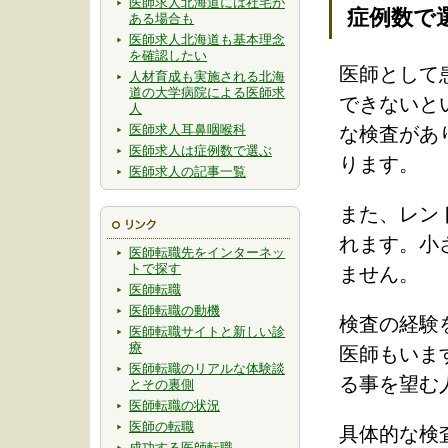
医師求人北海道には社宅が
症例数で
ある場合も
医師求人北海道も基本理念
を確認したい
医師として
人材育成も実施される北海
道の大学病院による医師求
できないと
人
医師求人耳鼻咽喉科
な検査があ
医師求人は症例数で選ぶ
ります。
医師求人の記事一覧
また、レン
れます。小
医師転職先をインターネッ
トで探す
ません。
医師転職
医師転職の動機
検査の経験
医師転職サイトと新しい診
療
医師もいま
医師転職のリアルな体験談
る事を望む
とその裏側
医師転職の状況
医師の転職
具体的な検
成功する医師転職