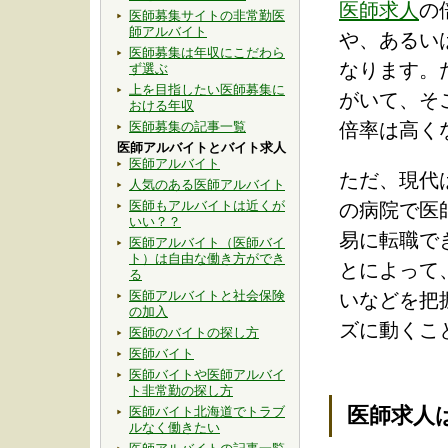
医師求人
の
医師募集サイトの非常勤医
師アルバイト
や、あるい
医師募集は年収にこだわら
なります。
ず選ぶ
上を目指したい医師募集に
がいて、そ
おける年収
医師募集の記事一覧
倍率は高く
医師アルバイトとバイト求人
医師アルバイト
ただ、現代
人気のある医師アルバイト
医師もアルバイトは近くが
の病院で医
いい？？
易に転職で
医師アルバイト（医師バイ
ト）は自由な働き方ができ
とによって
る
医師アルバイトと社会保険
いなどを把
の加入
ズに動くこ
医師のバイトの探し方
医師バイト
医師バイトや医師アルバイ
ト非常勤の探し方
医師求人
医師バイト北海道でトラブ
ルなく働きたい