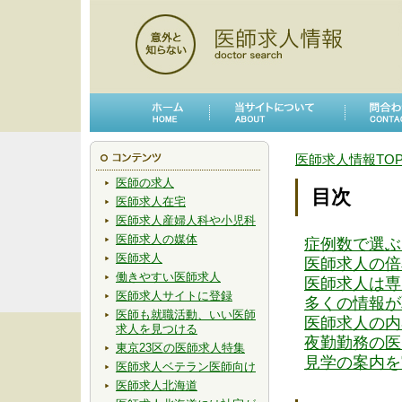
医師求人情報TO
医師の求人
目次
医師求人在宅
医師求人産婦人科や小児科
医師求人の媒体
症例数で選ぶ
医師求人
医師求人の倍
働きやすい医師求人
医師求人は専
医師求人サイトに登録
多くの情報が
医師も就職活動、いい医師
医師求人の内
求人を見つける
夜勤勤務の医
東京23区の医師求人特集
見学の案内を
医師求人ベテラン医師向け
医師求人北海道