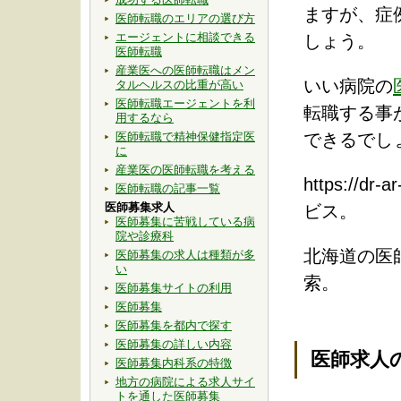
ますが、症
医師転職のエリアの選び方
エージェントに相談できる
しょう。
医師転職
産業医への医師転職はメン
いい病院の
タルヘルスの比重が高い
医師転職エージェントを利
転職する事
用するなら
医師転職で精神保健指定医
できるでし
に
産業医の医師転職を考える
https://
医師転職の記事一覧
医師募集求人
ビス。
医師募集に苦戦している病
院や診療科
北海道の医
医師募集の求人は種類が多
い
索。
医師募集サイトの利用
医師募集
医師募集を都内で探す
医師募集の詳しい内容
医師求人
医師募集内科系の特徴
地方の病院による求人サイ
トを通した医師募集