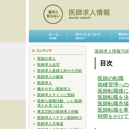
医師求人情報TO
医師の求人
目次
医師求人在宅
医師求人産婦人科や小児科
医師求人の媒体
医師の転職
医師求人
病棟管理への
働きやすい医師求人
医師転職後に
医師求人サイトに登録
医師転職を決
医師も就職活動、いい医師
医師転職市場
求人を見つける
医師転職を希
東京23区の医師求人特集
時間をかけて
医師求人ベテラン医師向け
医師求人北海道