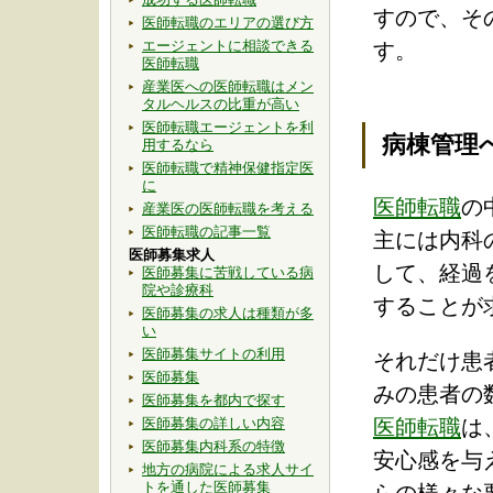
すので、そ
医師転職のエリアの選び方
エージェントに相談できる
す。
医師転職
産業医への医師転職はメン
タルヘルスの比重が高い
医師転職エージェントを利
病棟管理
用するなら
医師転職で精神保健指定医
に
医師転職
の
産業医の医師転職を考える
医師転職の記事一覧
主には内科
医師募集求人
して、経過
医師募集に苦戦している病
院や診療科
することが
医師募集の求人は種類が多
い
医師募集サイトの利用
それだけ患
医師募集
みの患者の
医師募集を都内で探す
医師募集の詳しい内容
医師転職
は
医師募集内科系の特徴
安心感を与
地方の病院による求人サイ
トを通した医師募集