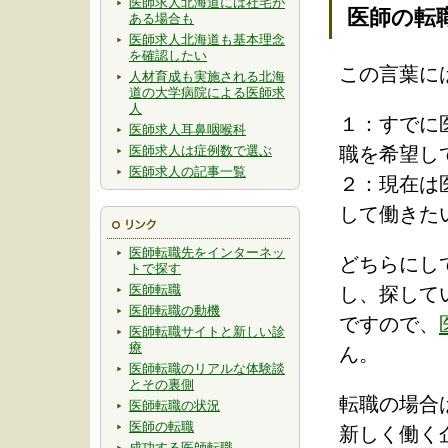
医師求人北海道には社宅が
医師の転
ある場合も
医師求人北海道も基本理念
を確認したい
この言葉に
人材育成も実施される北海
道の大学病院による医師求
人
１：すでに
医師求人耳鼻咽喉科
医師求人は症例数で選ぶ
職を希望し
医師求人の記事一覧
２：現在は
して働きた
医師転職先をインターネッ
どちらにし
トで探す
医師転職
し、探して
医師転職の動機
ですので、
医師転職サイトと新しい診
療
ん。
医師転職のリアルな体験談
とその裏側
転職の場合
医師転職の状況
医師の転職
新しく働く
成功する医師転職