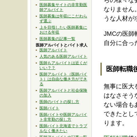
らの様々な
医師募集サイトの非常勤医
なりません
師アルバイト
医師募集は年収にこだわら
うな人材が
ず選ぶ
上を目指したい医師募集に
おける年収
JMCの医師転
医師募集の記事一覧
自分に合っ
医師アルバイトとバイト求人
医師アルバイト
人気のある医師アルバイト
医師もアルバイトは近くが
医師転職
いい？？
医師アルバイト（医師バイ
ト）は自由な働き方ができ
る
無事に医大
医師アルバイトと社会保険
はなさそう
の加入
医師のバイトの探し方
ない場合も
医師バイト
できたとし
医師バイトや医師アルバイ
ト非常勤の探し方
ります。
医師バイト北海道でトラブ
ルなく働きたい