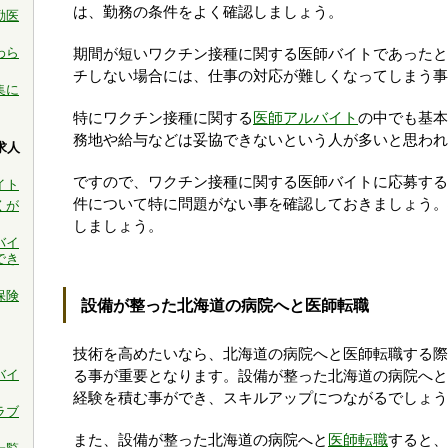
は、勤務の条件をよく確認しましょう。
勤医
わら
期間が短いワクチン接種に関する医師バイトであったと
チしない場合には、仕事の対応が難しくなってしまう事
集に
特にワクチン接種に関する
医師アルバイト
の中でも基本
務地や給与などは妥協できないという人が多いと思われ
求人
ですので、ワクチン接種に関する医師バイトに応募する
イト
件について特に問題がない事を確認しておきましょう。
くが
しましょう。
バイ
でき
保険
設備が整った北海道の病院へと医師転職
技術を高めたいなら、北海道の病院へと医師転職する際
バイ
る事が重要となります。設備が整った北海道の病院へと
経験を積む事ができ、スキルアップにつながるでしょう
ラブ
また、設備が整った北海道の病院へと
医師転職
すると、