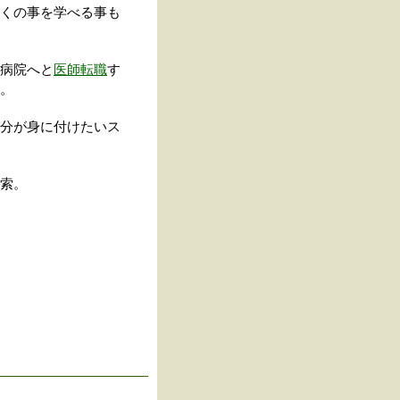
くの事を学べる事も
病院へと
医師転職
す
。
分が身に付けたいス
索。