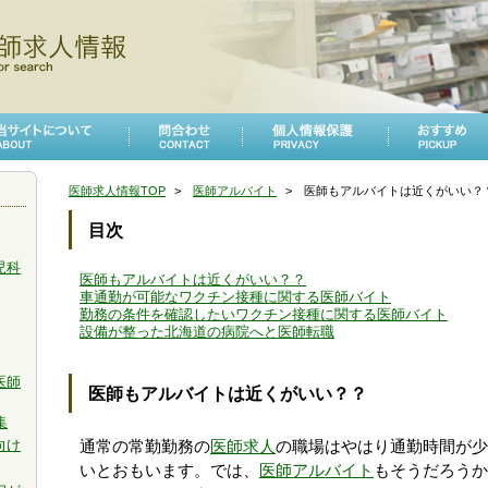
医師求人情報TOP
医師アルバイト
医師もアルバイトは近くがいい？
目次
児科
医師もアルバイトは近くがいい？？
車通勤が可能なワクチン接種に関する医師バイト
勤務の条件を確認したいワクチン接種に関する医師バイト
設備が整った北海道の病院へと医師転職
医師
医師もアルバイトは近くがいい？？
集
向け
通常の常勤勤務の
医師求人
の職場はやはり通勤時間が少
いとおもいます。では、
医師アルバイト
もそうだろうか