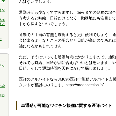
宅が
んはないでしょう。
理念
通勤時間も少なくてすみますし、深夜までの勤務の場合
う考えると時給、日給だけでなく、勤務地にも注目して
北海
トから探すといいでしょう。
師求
通勤での手当の有無も確認すると更に便利でしょう。通
ぶ
金額出るようなところの場合だと日給が高いのであれば
補になるかもしれません。
ただ、そうはいっても通勤時間はかかりますので、通勤
それでも時給、日給が割に合えばいいとは思います。や
ネッ
日給、そして通勤時間を天秤にかけて探しましょう。
医師のアルバイトならJMCの医師非常勤アルバイト支
タントが相談にのります。https://mconnection.jp/
い診
験談
車通勤が可能なワクチン接種に関する医師バイト