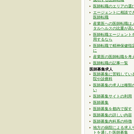
医師転職のエリアの選
エージェントに相談で
医師転職
産業医への医師転職は
タルヘルスの比重が高
医師転職エージェント
用するなら
医師転職で精神保健指
に
産業医の医師転職を考
医師転職の記事一覧
医師募集求人
医師募集に苦戦してい
院や診療科
医師募集の求人は種類
い
医師募集サイトの利用
医師募集
医師募集を都内で探す
医師募集の詳しい内容
医師募集内科系の特徴
地方の病院による求人
トを通した医師募集