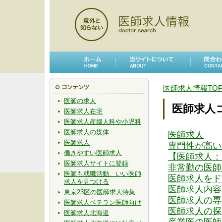
医師求人情報TO
医師の求人
医師求人
医師求人在宅
医師求人産婦人科や小児科
医師求人の媒体
医師求人
医師求人
専門性が高い
働きやすい医師求人
【医師求人：
医師求人サイトに登録
非常勤の医師
医師も就職活動、いい医師
医師求人をド
求人を見つける
医師求人内容
東京23区の医師求人特集
医師求人の専
医師求人ベテラン医師向け
医師求人の探
医師求人北海道
産業医の医師