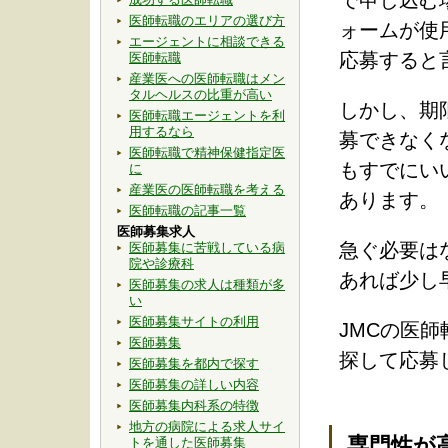
で申し込む
医師転職のエリアの選び方
ォームが使
エージェントに相談できる
応募すると
医師転職
産業医への医師転職はメン
タルヘルスの比重が高い
しかし、期
医師転職エージェントを利
用するなら
募できなく
医師転職で精神保健指定医
もすでにい
に
産業医の医師転職を考える
あります。
医師転職の記事一覧
医師募集求人
急ぐ必要は
医師募集に苦戦している病
院や診療科
あれば少し
医師募集の求人は種類が多
い
医師募集サイトの利用
JMCの医師転
医師募集
探して応募
医師募集を都内で探す
医師募集の詳しい内容
医師募集内科系の特徴
地方の病院による求人サイ
専門性が
トを通した医師募集