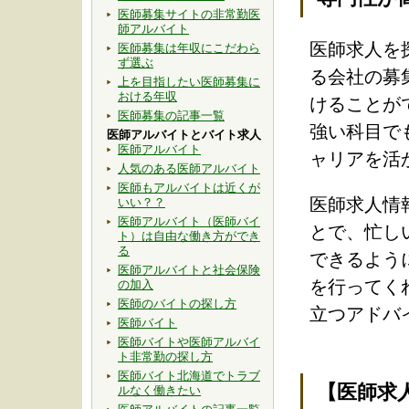
医師募集サイトの非常勤医
師アルバイト
医師求人を
医師募集は年収にこだわら
ず選ぶ
る会社の募
上を目指したい医師募集に
おける年収
けることが
医師募集の記事一覧
強い科目で
医師アルバイトとバイト求人
医師アルバイト
ャリアを活
人気のある医師アルバイト
医師もアルバイトは近くが
医師求人情
いい？？
医師アルバイト（医師バイ
とで、忙し
ト）は自由な働き方ができ
る
できるよう
医師アルバイトと社会保険
を行ってく
の加入
医師のバイトの探し方
立つアドバ
医師バイト
医師バイトや医師アルバイ
ト非常勤の探し方
医師バイト北海道でトラブ
【医師求
ルなく働きたい