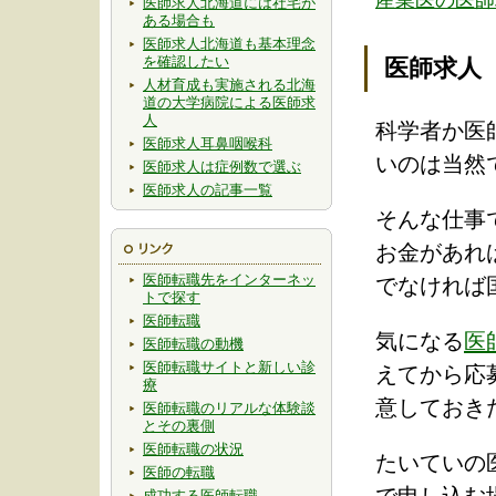
医師求人北海道には社宅が
ある場合も
医師求人北海道も基本理念
を確認したい
医師求人
人材育成も実施される北海
道の大学病院による医師求
人
科学者か医
医師求人耳鼻咽喉科
いのは当然
医師求人は症例数で選ぶ
医師求人の記事一覧
そんな仕事
お金があれ
医師転職先をインターネッ
でなければ
トで探す
医師転職
気になる
医
医師転職の動機
医師転職サイトと新しい診
えてから応
療
意しておき
医師転職のリアルな体験談
とその裏側
医師転職の状況
たいていの
医師の転職
成功する医師転職