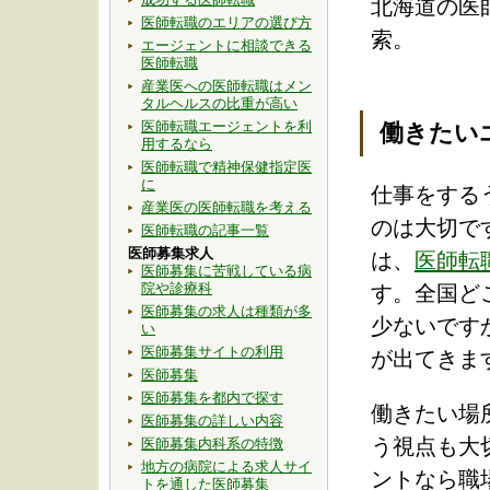
北海道の医
医師転職のエリアの選び方
索。
エージェントに相談できる
医師転職
産業医への医師転職はメン
タルヘルスの比重が高い
医師転職エージェントを利
働きたい
用するなら
医師転職で精神保健指定医
に
仕事をする
産業医の医師転職を考える
のは大切で
医師転職の記事一覧
医師募集求人
は、
医師転
医師募集に苦戦している病
院や診療科
す。全国ど
医師募集の求人は種類が多
少ないです
い
医師募集サイトの利用
が出てきま
医師募集
医師募集を都内で探す
働きたい場
医師募集の詳しい内容
う視点も大
医師募集内科系の特徴
地方の病院による求人サイ
ントなら職
トを通した医師募集