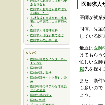
医師求人北海道には社宅が
医師求人
ある場合も
医師求人北海道も基本理念
を確認したい
医師が就業
人材育成も実施される北海
道の大学病院による医師求
人
同僚、先輩
医師求人耳鼻咽喉科
医師求人は症例数で選ぶ
している医
医師求人の記事一覧
最近は
医師
けてもらう
医師転職先をインターネッ
忙しい医師
トで探す
医師転職
職
先を探す
医師転職の動機
医師転職サイトと新しい診
また、条件
療
医師転職のリアルな体験談
も多いので
とその裏側
ょう。
医師転職の状況
医師の転職
成功する医師転職