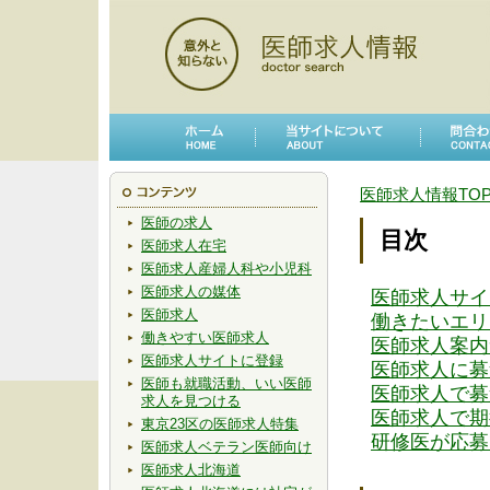
医師求人情報TO
医師の求人
目次
医師求人在宅
医師求人産婦人科や小児科
医師求人の媒体
医師求人サイ
医師求人
働きたいエリ
働きやすい医師求人
医師求人案内
医師求人サイトに登録
医師求人に募
医師も就職活動、いい医師
医師求人で募
求人を見つける
医師求人で期
東京23区の医師求人特集
研修医が応募
医師求人ベテラン医師向け
医師求人北海道