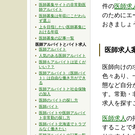
医師募集サイトの非常勤医
件の
医師求
師アルバイト
のためにエ
医師募集は年収にこだわら
ず選ぶ
おきましょ
上を目指したい医師募集に
おける年収
医師募集の記事一覧
医師アルバイトとバイト求人
医師求人
医師アルバイト
人気のある医師アルバイト
医師もアルバイトは近くが
医師向けの
いい？？
医師アルバイト（医師バイ
色々あり、
ト）は自由な働き方ができ
る
態など自分
医師アルバイトと社会保険
す。常勤・
の加入
医師のバイトの探し方
求人を探す
医師バイト
医師バイトや医師アルバイ
医師求人
の
ト非常勤の探し方
医師バイト北海道でトラブ
することで
ルなく働きたい